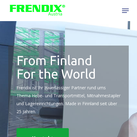
Skip
Menu
to
Close
main
Menu
content
From Finland
For the World
Frendix ist Ihr zuverlässiger Partner rund ums
Thema Hebe- und Transportmittel, Mitnahmestapler
und Lagereinrichtungen. Made in Finnland seit über
25 Jahren.