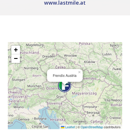
www.lastmile.at
+
−
×
Frendix Austria
Leaflet
|
©
OpenStreetMap
contributors