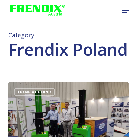
Skip
Menu
to
Close
main
Menu
content
Category
Frendix Poland
FRENDIX POLAND